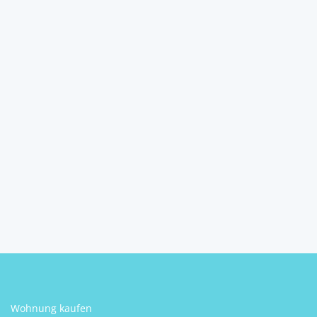
Exklusive Luxusvilla mit Pool
und Seeblick i...
25019
Sirmione
2
7
4
260 m
Schlafzimmer
Badezimmer
Größe
Felix Koneczny
Wohnung kaufen