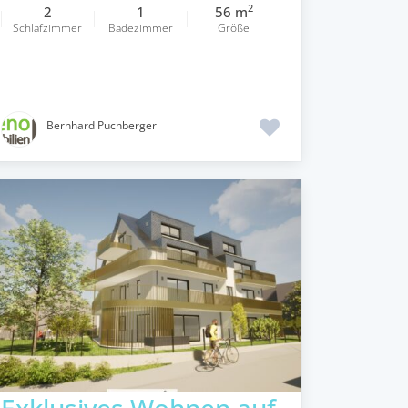
2
2
1
56 m
Schlafzimmer
Badezimmer
Größe
Bernhard Puchberger
Exklusives Wohnen auf