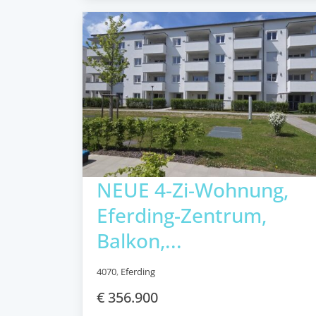
NEUE 4-Zi-Wohnung,
Eferding-Zentrum,
Balkon,...
4070
,
Eferding
€ 356.900