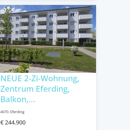
NEUE 2-Zi-Wohnung,
Zentrum Eferding,
Balkon,...
4070
,
Eferding
€ 244.900