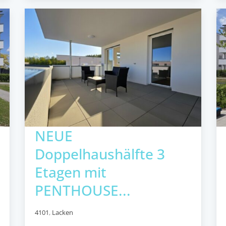
NEUE
Doppelhaushälfte 3
Etagen mit
PENTHOUSE...
4101
,
Lacken