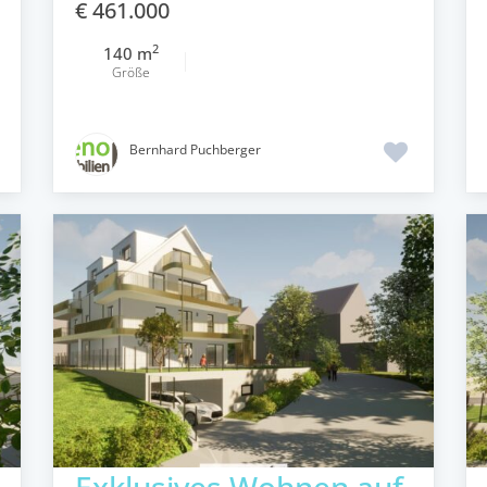
€ 461.000
2
140 m
Größe
Bernhard Puchberger
Exklusives Wohnen auf