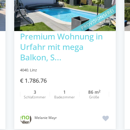
PROVISIONSFREI
Premium Wohnung in
Urfahr mit mega
Balkon, S...
4040
,
Linz
€ 1.786.76
2
3
1
86 m
Schlafzimmer
Badezimmer
Größe
Melanie Mayr