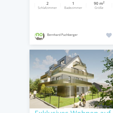
2
2
1
90 m
Schlafzimmer
Badezimmer
Größe
Bernhard Puchberger
Exklusives Wohnen auf