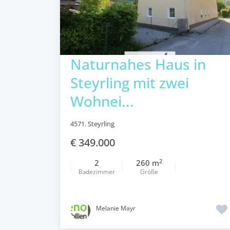
Naturnahes Haus in
Steyrling mit zwei
Wohnei...
4571
,
Steyrling
€ 349.000
2
2
260 m
Badezimmer
Größe
Melanie Mayr