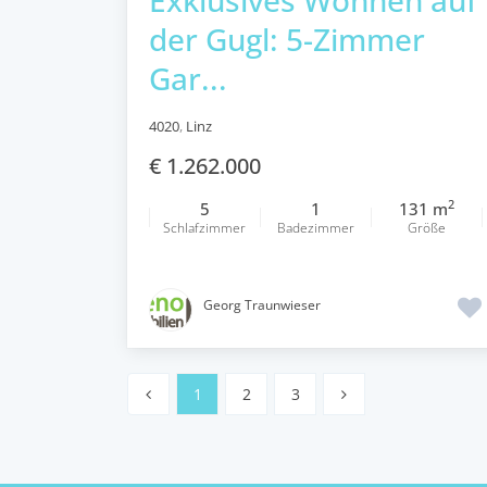
der Gugl: 5-Zimmer
Gar...
4020
,
Linz
€ 1.262.000
2
5
1
131 m
Schlafzimmer
Badezimmer
Größe
Georg Traunwieser
1
2
3