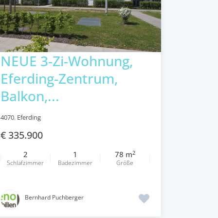
NEUE 3-Zi-Wohnung,
Eferding-Zentrum,
Balkon,...
4070
,
Eferding
€ 335.900
2
2
1
78 m
Schlafzimmer
Badezimmer
Größe
Bernhard Puchberger