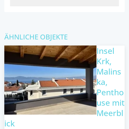
ÄHNLICHE OBJEKTE
Insel
Krk,
Malins
ka,
Pentho
use mit
Meerbl
ick