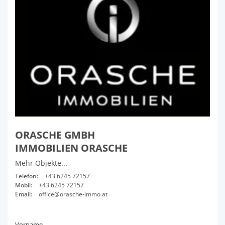
ORASCHE GMBH
IMMOBILIEN ORASCHE
Mehr Objekte...
Telefon:
+43 6245 72157
Mobil:
+43 6245 72157
Email:
office@orasche-immo.at
Vorname