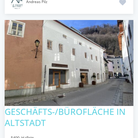
Andreas Pilz
GESCHÄFTS-/BÜROFLÄCHE IN
ALTSTADT
5400
,
Hallein