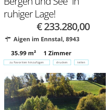
Bergen und See“ in
ruhiger Lage!
€ 233.280,00
Aigen im Ennstal
,
8943
35.99
m²
1
Zimmer
zu Favoriten hinzufügen
drucken
teilen