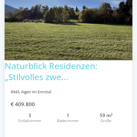
Naturblick Residenzen:
„Stilvolles zwe...
8943
,
Aigen im Ennstal
€ 409.800
2
3
1
59 m
Schlafzimmer
Badezimmer
Größe