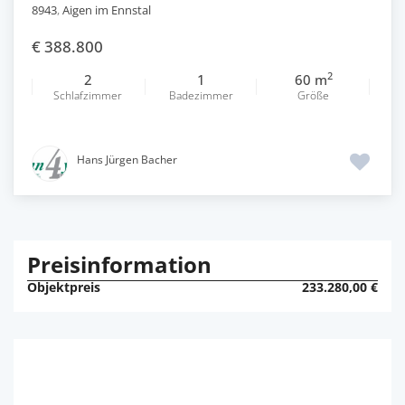
8943
,
Aigen im Ennstal
€ 388.800
2
2
1
60 m
Schlafzimmer
Badezimmer
Größe
Hans Jürgen Bacher
Preisinformation
Objektpreis
233.280,00 €