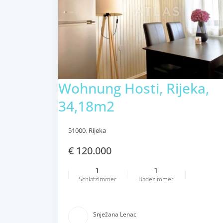
Wohnung Hosti, Rijeka,
34,18m2
51000
,
Rijeka
€ 120.000
1
1
Schlafzimmer
Badezimmer
Snježana Lenac