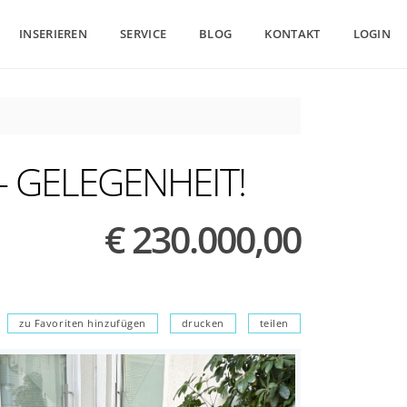
INSERIEREN
SERVICE
BLOG
KONTAKT
LOGIN
– GELEGENHEIT!
€ 230.000,00
zu Favoriten hinzufügen
drucken
teilen