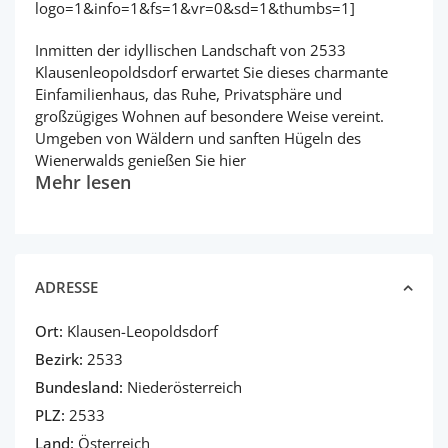
logo=1&info=1&fs=1&vr=0&sd=1&thumbs=1]
Inmitten der idyllischen Landschaft von 2533
Klausenleopoldsdorf erwartet Sie dieses charmante
Einfamilienhaus, das Ruhe, Privatsphäre und
großzügiges Wohnen auf besondere Weise vereint.
Umgeben von Wäldern und sanften Hügeln des
Wienerwalds genießen Sie hier
Mehr lesen
ADRESSE
Ort:
Klausen-Leopoldsdorf
Bezirk:
2533
Bundesland:
Niederösterreich
PLZ:
2533
Land:
Österreich