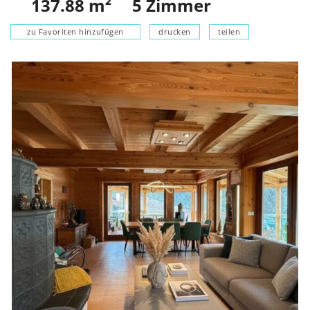
137.88
m²
5
Zimmer
zu Favoriten hinzufügen
drucken
teilen