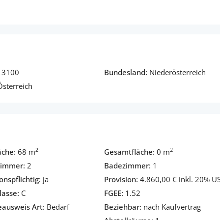
3100
Bundesland:
Niederösterreich
sterreich
2
2
äche:
68 m
Gesamtfläche:
0 m
zimmer:
2
Badezimmer:
1
onspflichtig:
ja
Provision:
4.860,00 € inkl. 20% US
asse:
C
FGEE:
1.52
eausweis Art:
Bedarf
Beziehbar:
nach Kaufvertrag