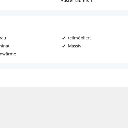
Abstellräume:
1
bau
teilmöbliert
minat
Massiv
rnwärme