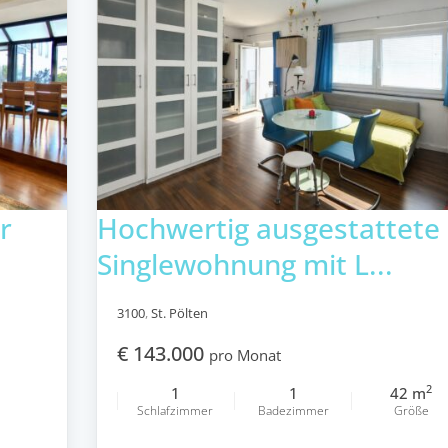
r
Hochwertig ausgestattete
Singlewohnung mit L...
3100
,
St. Pölten
€ 143.000
pro Monat
2
1
1
42 m
Schlafzimmer
Badezimmer
Größe