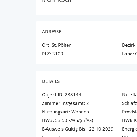
ADRESSE
Ort:
St. Pölten
Bezirk:
PLZ:
3100
Land:
Ö
DETAILS
Objekt ID:
2881444
Nutzfl
Ziimmer insgesamt:
2
Schlaf
Nutzungsart:
Wohnen
Provisi
HWB:
53,50 kWh/(m²*a)
HWB Kl
E-Ausweis Gültig Bis::
22.10.2029
Energi