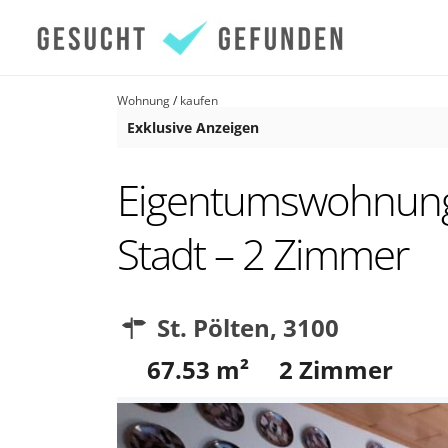
Wohnung
/
kaufen
Exklusive Anzeigen
Eigentumswohnung i
Stadt – 2 Zimmer
St. Pölten
,
3100
67.53
m²
2
Zimmer