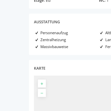
Etage:
EG
WC:
1
AUSSTATTUNG
Personenaufzug
Alt
Zentralheizung
La
Massivbauweise
Fe
KARTE