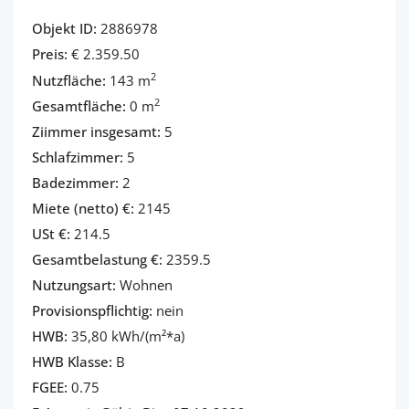
Objekt ID:
2886978
Preis:
€ 2.359.50
2
Nutzfläche:
143 m
2
Gesamtfläche:
0 m
Ziimmer insgesamt:
5
Schlafzimmer:
5
Badezimmer:
2
Miete (netto) €:
2145
USt €:
214.5
Gesamtbelastung €:
2359.5
Nutzungsart:
Wohnen
Provisionspflichtig:
nein
HWB:
35,80 kWh/(m²*a)
HWB Klasse:
B
FGEE:
0.75