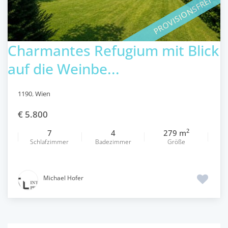
PROVISIONSFREI
Charmantes Refugium mit Blick
auf die Weinbe...
1190
,
Wien
€ 5.800
2
7
4
279 m
Schlafzimmer
Badezimmer
Größe
Michael Hofer