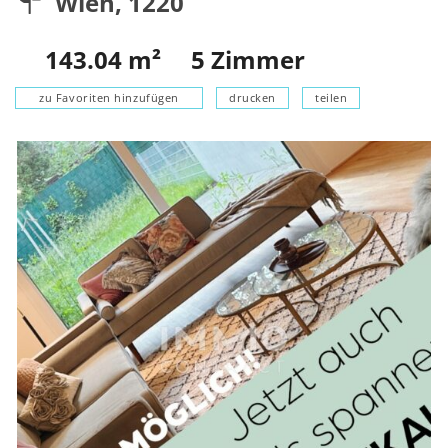
Wien
,
1220
143.04
m²
5
Zimmer
zu Favoriten hinzufügen
drucken
teilen