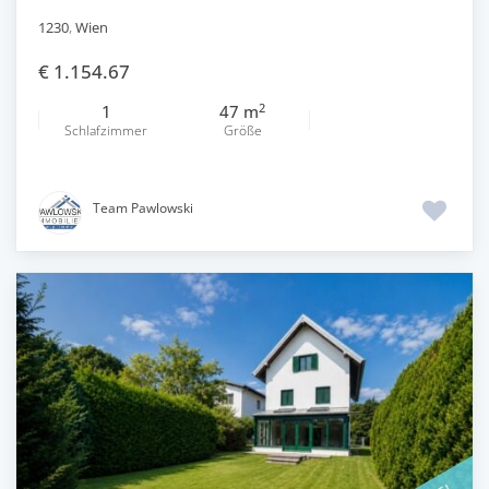
1230
,
Wien
€ 1.154.67
2
1
47 m
Schlafzimmer
Größe
Team Pawlowski