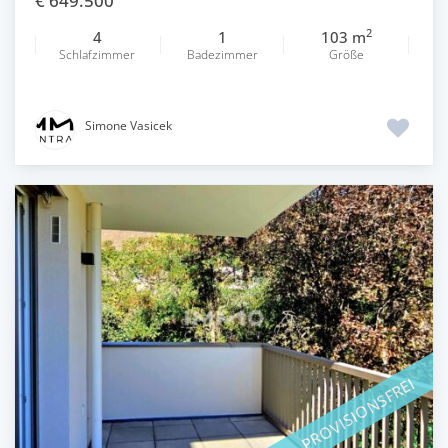
€ 649.500
2
4
1
103 m
Schlafzimmer
Badezimmer
Größe
Simone Vasicek
PROVISIONSFREI