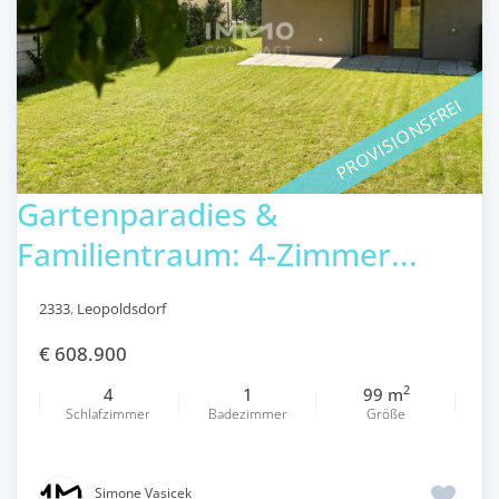
PROVISIONSFREI
Gartenparadies &
Familientraum: 4-Zimmer...
2333
,
Leopoldsdorf
€ 608.900
2
4
1
99 m
Schlafzimmer
Badezimmer
Größe
Simone Vasicek