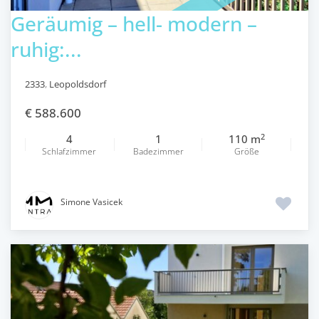
Geräumig – hell- modern –
ruhig:...
2333
,
Leopoldsdorf
€ 588.600
2
4
1
110 m
Schlafzimmer
Badezimmer
Größe
Simone Vasicek