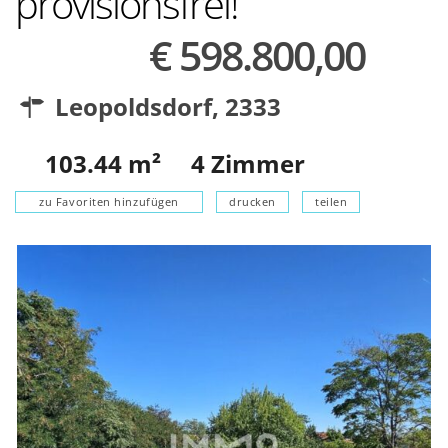
provisionsfrei!
€ 598.800,00
Leopoldsdorf
,
2333
103.44
m²
4
Zimmer
zu Favoriten hinzufügen
drucken
teilen