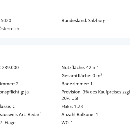
5020
Bundesland:
Salzburg
sterreich
2
€ 239.000
Nutzfläche:
42 m
2
Gesamtfläche:
0 m
zimmer:
2
Badezimmer:
1
onspflichtig:
ja
Provision:
3% des Kaufpreises zzgl
20% USt.
asse:
C
FGEE:
1.28
eausweis Art:
Bedarf
Anzahl Balkone:
1
7. Etage
WC:
1