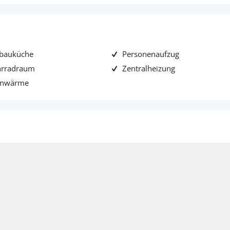
nbauküche
Personenaufzug
hrradraum
Zentralheizung
rnwärme