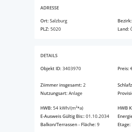
ADRESSE
Ort:
Salzburg
Bezirk:
PLZ:
5020
Land:
Ö
DETAILS
Objekt ID:
3403970
Preis:
Ziimmer insgesamt:
2
Schlaf
Nutzungsart:
Anlage
Provisi
HWB:
54 kWh/(m²*a)
HWB Kl
E-Ausweis Gültig Bis::
01.10.2034
Energi
Balkon/Terrassen - Fläche:
9
Etage: