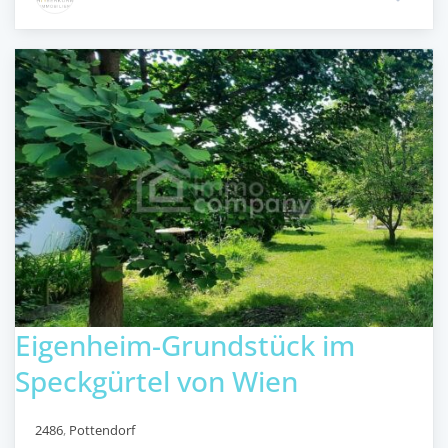
Eigenheim-Grundstück im
Speckgürtel von Wien
2486
,
Pottendorf