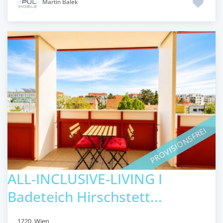
Martin Balek
PROVISIONSFREI
ALL-INCLUSIVE-LIVING I
Badeteich Hirschstett...
1220
,
Wien