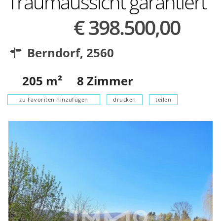
Traumaussicht garantiert
€ 398.500,00
Berndorf
,
2560
205
m²
8
Zimmer
zu Favoriten hinzufügen
drucken
teilen