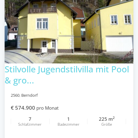
Stilvolle Jugendstilvilla mit Pool
& gro...
2560
,
Berndorf
€ 574.900
pro Monat
2
7
1
225 m
Schlafzimmer
Badezimmer
Größe