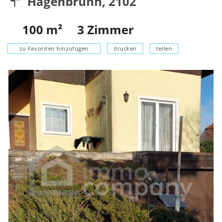
Hagenbrunn
,
2102
100
m²
3
Zimmer
zu Favoriten hinzufügen
drucken
teilen