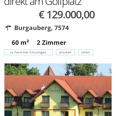
direkt am Golfplatz
€ 129.000,00
Burgauberg
,
7574
60
m²
2
Zimmer
zu Favoriten hinzufügen
drucken
teilen