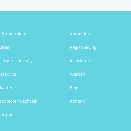
e für Vermieter
Anmelden
oltaik
Registrierung
ltsversicherung
Inserieren
sservice
Werben
kaufen
Blog
eanbieter wechseln
Kontakt
ierung