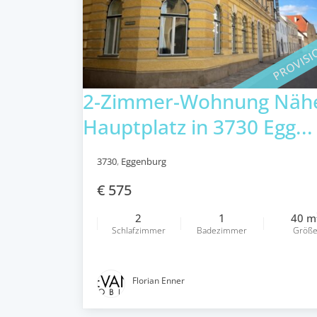
PROVISI
2-Zimmer-Wohnung Näh
Hauptplatz in 3730 Egg...
3730
,
Eggenburg
€ 575
2
1
40 m
Schlafzimmer
Badezimmer
Größ
Florian Enner