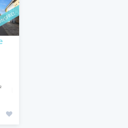
ONSFREI
e
2
e