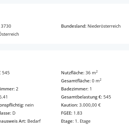
3730
Bundesland:
Niederösterreich
sterreich
2
€ 545
Nutzfläche:
36 m
2
Gesamtfläche:
0 m
zimmer:
2
Badezimmer:
1
6.41
Gesamtbelastung €:
545
onspflichtig:
nein
Kaution:
3.000,00 €
asse:
D
FGEE:
1.83
eausweis Art:
Bedarf
Etage:
1. Etage