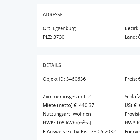
ADRESSE
Ort:
Eggenburg
Bezirk:
PLZ:
3730
Land:
Ö
DETAILS
Objekt ID:
3460636
Preis:
Ziimmer insgesamt:
2
Schlaf
Miete (netto) €:
440.37
USt €:
Nutzungsart:
Wohnen
Provisi
HWB:
108 kWh/(m²*a)
HWB Kl
E-Ausweis Gültig Bis::
23.05.2032
Energi