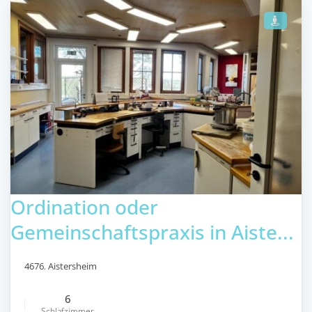
Ordination oder
Gemeinschaftspraxis in Aiste...
4676
,
Aistersheim
6
Schlafzimmer