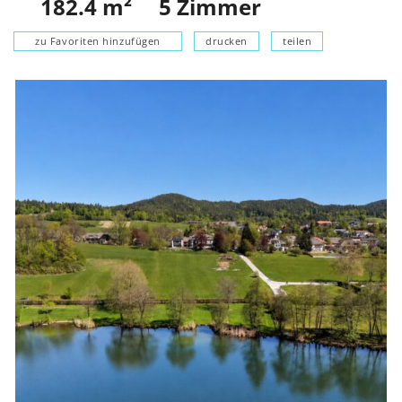
182.4
m²
5
Zimmer
zu Favoriten hinzufügen
drucken
teilen