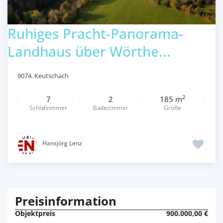
Ruhiges Pracht-Panorama-
Landhaus über Wörthe...
9074
,
Keutschach
2
7
2
185 m
Schlafzimmer
Badezimmer
Größe
Hansjörg Lenz
Preisinformation
Objektpreis
900.000,00 €