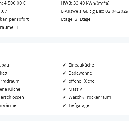
n:
4.500,00 €
HWB:
33,40 kWh/(m²*a)
.07
E-Ausweis Gültig Bis::
02.04.2029
bar:
per sofort
Etage:
3. Etage
lräume:
1
ubau
Einbauküche
kett
Badewanne
hrradraum
offene Küche
ene Küche
Massiv
lerschlossen
Wasch-/Trockenraum
rnwärme
Tiefgarage