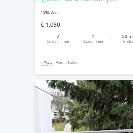
1050
,
Wien
€ 1.050
2
1
50 m
Schlafzimmer
Badezimmer
Größ
Martin Balek