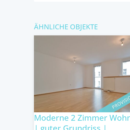
ÄHNLICHE OBJEKTE
PROVISI
Moderne 2 Zimmer Woh
| guter Grundriss |...