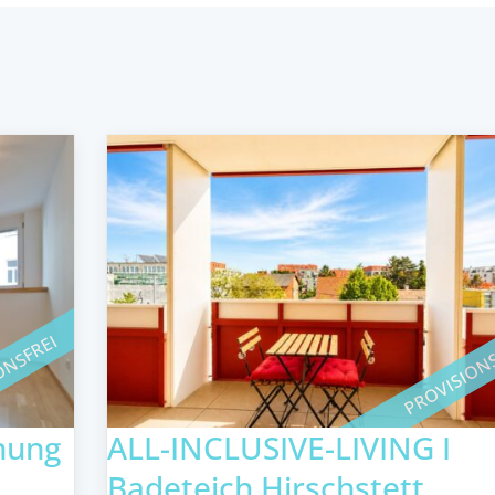
ONSFREI
PROVISION
nung
ALL-INCLUSIVE-LIVING I
Badeteich Hirschstett...