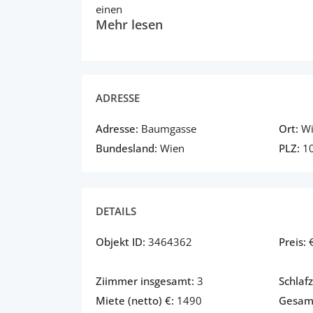
einen
Mehr lesen
ADRESSE
Adresse:
Baumgasse
Ort:
W
Bundesland:
Wien
PLZ:
1
DETAILS
Objekt ID:
3464362
Preis:
Ziimmer insgesamt:
3
Schlaf
Miete (netto) €:
1490
Gesamt