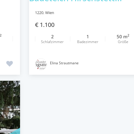
1220
,
Wien
€ 1.100
2
2
2
1
50 m
e
Schlafzimmer
Badezimmer
Größe
Elina Strautmane