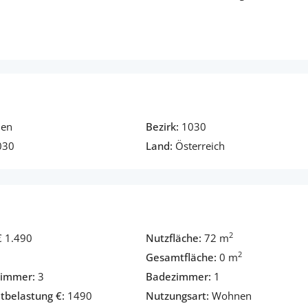
ien
Bezirk:
1030
030
Land:
Österreich
2
€ 1.490
Nutzfläche:
72 m
2
Gesamtfläche:
0 m
zimmer:
3
Badezimmer:
1
belastung €:
1490
Nutzungsart:
Wohnen