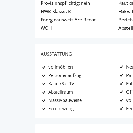
Provisionspflichtig:
nein
Kautio
HWB Klasse:
B
FGEE:
1
Energieausweis Art:
Bedarf
Bezieh
WC:
1
Abstel
AUSSTATTUNG
vollmöbliert
Ne
Personenaufzug
Par
Kabel/Sat-TV
Fa
Abstellraum
Off
Massivbauweise
vol
Fernheizung
Fe