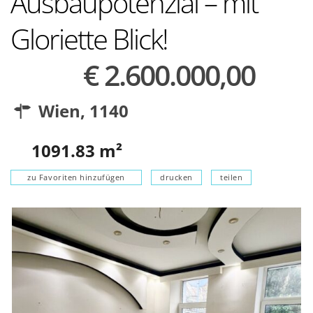
Ausbaupotenzial – mit
Gloriette Blick!
€ 2.600.000,00
Wien
,
1140
1091.83
m²
zu Favoriten hinzufügen
drucken
teilen