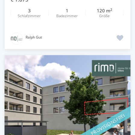
2
3
1
120 m
Schlafzimmer
Badezimmer
Größe
Ralph Gut
PROVISIONSFREI