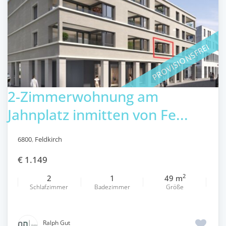
PROVISIONSFREI
2-Zimmerwohnung am
Jahnplatz inmitten von Fe...
6800
,
Feldkirch
€ 1.149
2
2
1
49 m
Schlafzimmer
Badezimmer
Größe
Ralph Gut