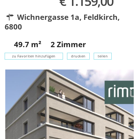
€ 1.159,00
Wichnergasse 1a,
Feldkirch
,
6800
49.7
m²
2
Zimmer
zu Favoriten hinzufügen
drucken
teilen