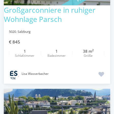
Großgarconniere in ruhiger
Wohnlage Parsch
5020
,
Salzburg
€ 845
2
1
1
38 m
Schlafzimmer
Badezimmer
Größe
Lisa Wasserbacher