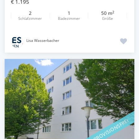
€ 1.195
2
2
1
50 m
Schlafzimmer
Badezimmer
Größe
Lisa Wasserbacher
PROVISIONSFREI