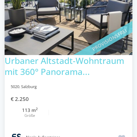
PROVISIONSFREI
Urbaner Altstadt-Wohntraum
mit 360° Panorama...
5020
,
Salzburg
€ 2.250
2
113 m
Größe