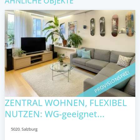
ÄHNLICHE OBJEKTE
PROVISIONSFREI
ZENTRAL WOHNEN, FLEXIBEL
NUTZEN: WG-geeignet...
5020
,
Salzburg