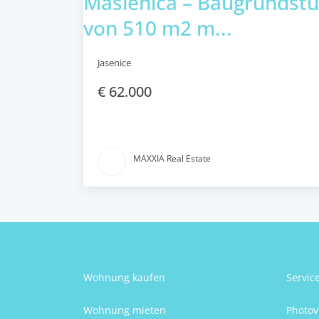
Maslenica – Baugrundst
von 510 m2 m...
Jasenice
€ 62.000
MAXXIA Real Estate
Wohnung kaufen
Servic
Wohnung mieten
Photov