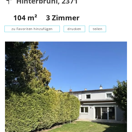
Hinterbrühl
,
2371
104
m²
3
Zimmer
zu Favoriten hinzufügen
drucken
teilen