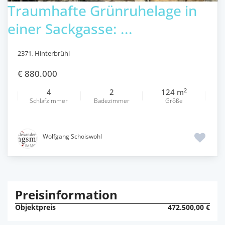
Traumhafte Grünruhelage in
einer Sackgasse: ...
2371
,
Hinterbrühl
€ 880.000
2
4
2
124 m
Schlafzimmer
Badezimmer
Größe
Wolfgang Schoiswohl
Preisinformation
Objektpreis
472.500,00 €