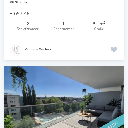
8020
,
Graz
€ 657.48
2
2
1
51 m
Schlafzimmer
Badezimmer
Größe
Manuela Wallner