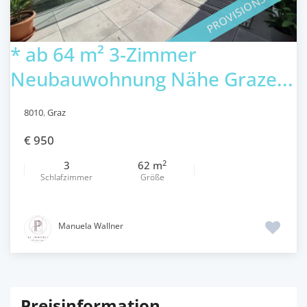
PROVISIONSFREI
* ab 64 m² 3-Zimmer
Neubauwohnung Nähe Graze...
8010
,
Graz
€ 950
2
3
62 m
Schlafzimmer
Größe
Manuela Wallner
Preisinformation