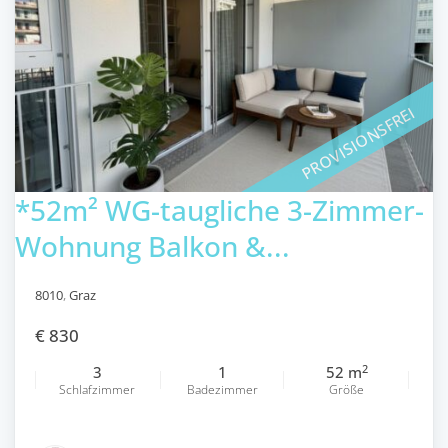
PROVISIONSFREI
*52m² WG-taugliche 3-Zimmer-
Wohnung Balkon &...
8010
,
Graz
€ 830
2
3
1
52 m
Schlafzimmer
Badezimmer
Größe