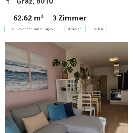
Graz
,
8010
62.62
m²
3
Zimmer
zu Favoriten hinzufügen
drucken
teilen