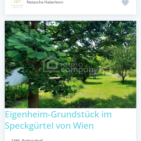
Natascha Haberkorn
Eigenheim-Grundstück im
Speckgürtel von Wien
2486
,
Pottendorf