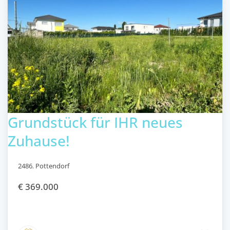
Grundstück für IHR neues
Zuhause!
2486
,
Pottendorf
€ 369.000