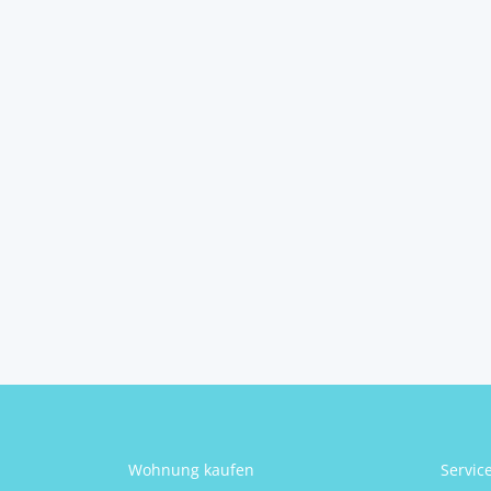
eigenen Haus – 3-
Zimmer-Wo...
5441
Abtenau
2
3
1
86 m
Schlafzimmer
Badezimmer
Größe
Sigrun Kogler
Wohnung kaufen
Servic