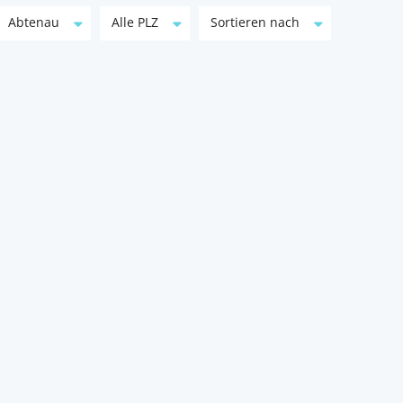
Abtenau
Alle PLZ
Sortieren nach
🏡 Ruhig & zentral – 2-