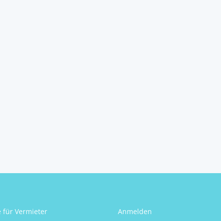
Zimmer-Anlageobjek...
5441
Abtenau
2
2
1
56 m
Schlafzimmer
Badezimmer
Größe
Sigrun Kogler
e für Vermieter
Anmelden