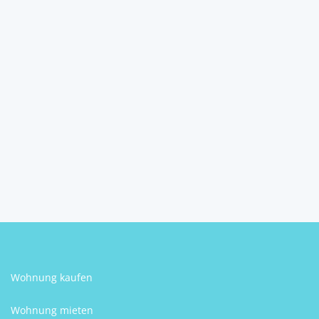
Sofortbezug – Luxus und
Natur vereint ...
8184
Anger
2
8
3
302 m
Schlafzimmer
Badezimmer
Größe
Gertrud Treitler
Wohnung kaufen
Wohnung mieten