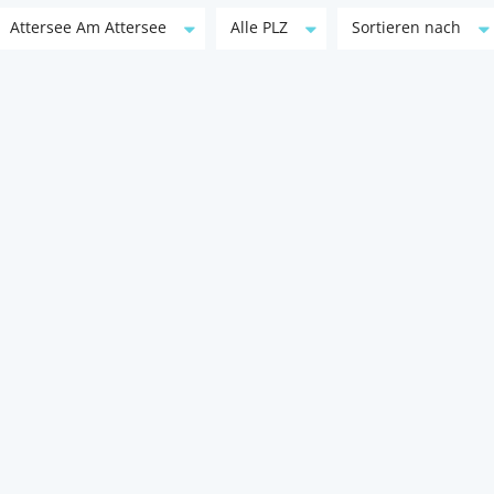
Attersee Am Attersee
Alle PLZ
Sortieren nach