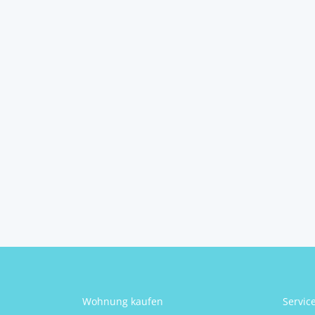
Attersee-Seeblick und
Seezugang...
4864
Attersee am Attersee
2
7
3
220 m
Schlafzimmer
Badezimmer
Größe
Werner Nöhmer
Wohnung kaufen
Servic