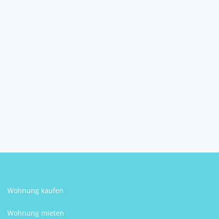
Ferienhaus über den Wolken
mit 6 Wohneinheit...
2836
Baj
2
10
170 m
Schlafzimmer
Größe
Steffen Berr
Wohnung kaufen
Wohnung mieten