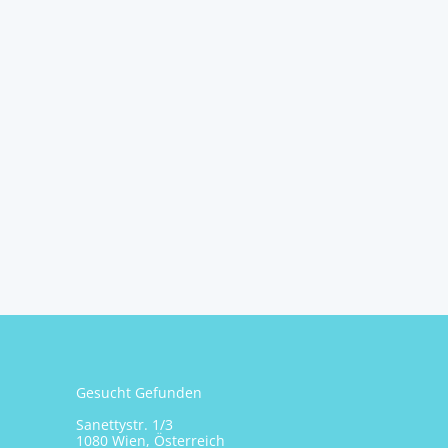
Gesucht Gefunden
Sanettystr. 1/3
1080 Wien, Österreich