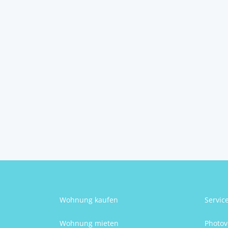
Drvenik Velik, Split ...
Drvenik Veliki
2
4
4
180 m
Schlafzimmer
Badezimmer
Größe
Patricia Ahola
Wohnung kaufen
Servic
Wohnung mieten
Photov