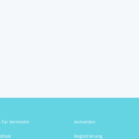
Insel Drvenik Veliki
Drvenik Veliki
2
6
4
320 m
Schlafzimmer
Badezimmer
Größe
Patricia Ahola
e für Vermieter
Anmelden
oltaik
Registrierung