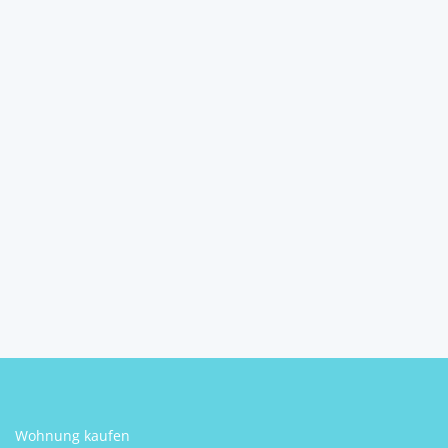
Kroatien: Sanierungsbed.
Tiny Haus mit große...
48326
Durdevac
pro Monat
2
40 m
Größe
Andreas Krasser /
Steindorff Kroatien
Wohnung kaufen