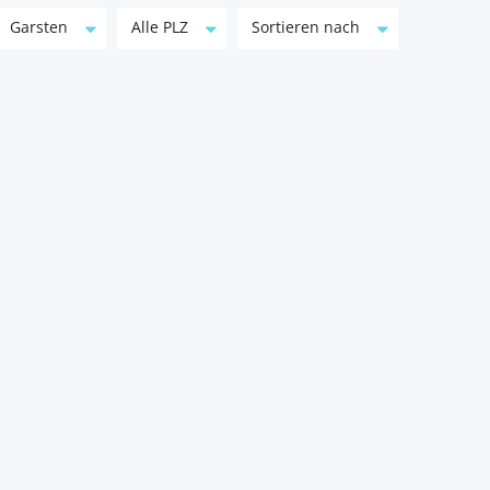
Garsten
Alle PLZ
Sortieren nach
TRAUMHAFTE LAGE –