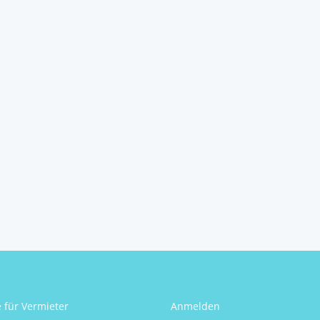
voll aufgeschlossen.
4451
Garsten
Wilhelm Buchberger
e für Vermieter
Anmelden