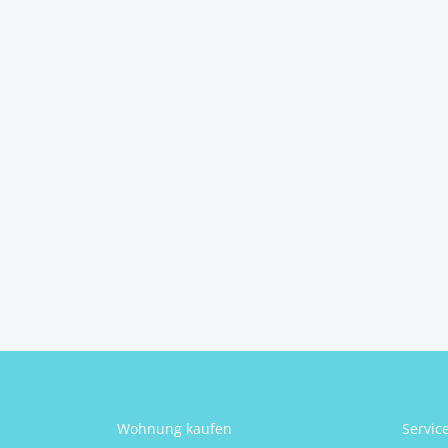
hammahaus – echte
baumeisterhä...
4400
Garsten
2
112 m
Größe
Jakob Hammer
Wohnung kaufen
Servic