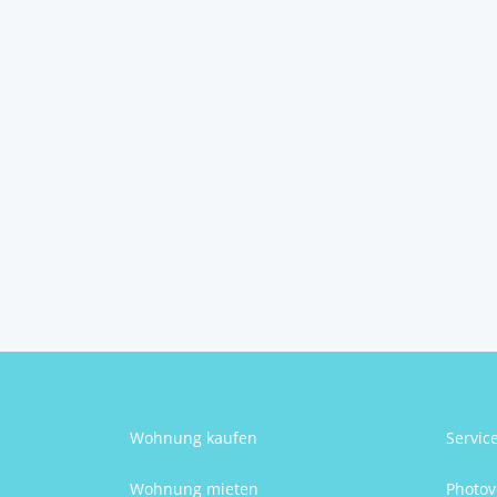
Premium-Mobilheim
BJ 20...
2093
Geras
Susanne Angelmayr
Wohnung kaufen
Servic
Wohnung mieten
Photov