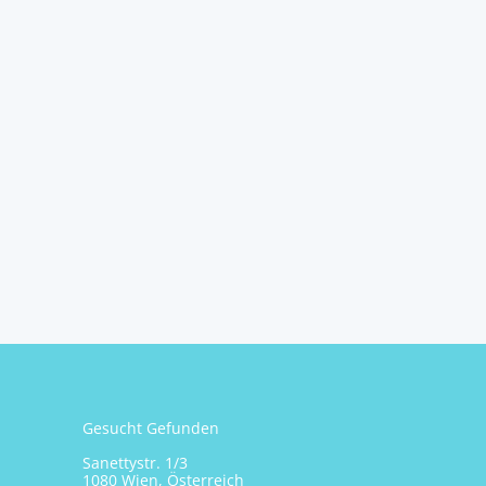
Gesucht Gefunden
Sanettystr. 1/3
1080 Wien, Österreich