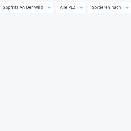
Göpfritz An Der Wild
Alle PLZ
Sortieren nach
Große