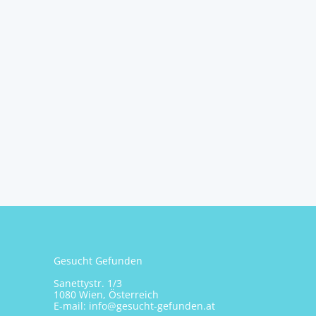
gut frequentierter L...
3800
Göpfritz an der Wild
Jürgen Schuster
Gesucht Gefunden
Sanettystr. 1/3
1080 Wien, Österreich
E-mail:
info@gesucht-gefunden.at