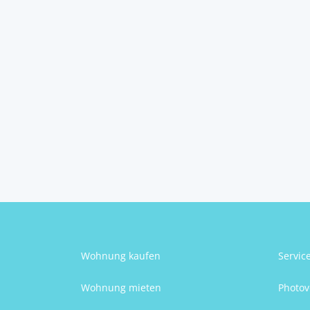
Zukunft – Arbe...
3811
Göpfritz an der Wild
Susanne Angelmayr
Wohnung kaufen
Servic
Wohnung mieten
Photov