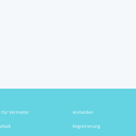
Betriebsliegenschaft
auf 10.000m2 Grun...
3800
Göpfritz an der Wild
Jürgen Schuster
e für Vermieter
Anmelden
oltaik
Registrierung