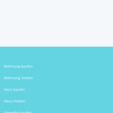
pro Monat
2
5
1
100 m
Schlafzimmer
Badezimmer
Größe
Helmut Schuster
Wohnung kaufen
Wohnung mieten
Haus kaufen
Haus mieten
Gewerbe kaufen