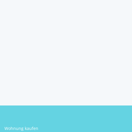
Traumhaftes Anwesen in
Alleinlage mit Fischt...
8522
Groß-Sankt-Florian
pro Monat
2
5
1
180 m
Schlafzimmer
Badezimmer
Größe
Andreas Neussl
Wohnung kaufen