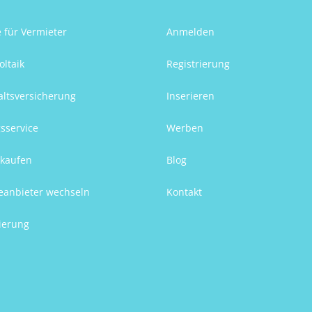
e für Vermieter
Anmelden
oltaik
Registrierung
ltsversicherung
Inserieren
sservice
Werben
kaufen
Blog
eanbieter wechseln
Kontakt
ierung