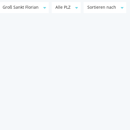
Groß Sankt Florian
Alle PLZ
Sortieren nach
Raumgefühl auf