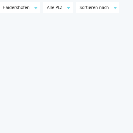
Haidershofen
Alle PLZ
Sortieren nach
I