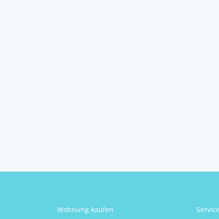
wohlfühlen – Haus mit
Charme u...
4431
Haidershofen
2
6
1
175 m
Schlafzimmer
Badezimmer
Größe
Katharina Wolfslehner
Wohnung kaufen
Servic