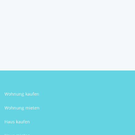
3170
Hainfeld
2
5
2
131 m
Schlafzimmer
Badezimmer
Größe
Brigitte Schatz
Wohnung kaufen
Wohnung mieten
Haus kaufen