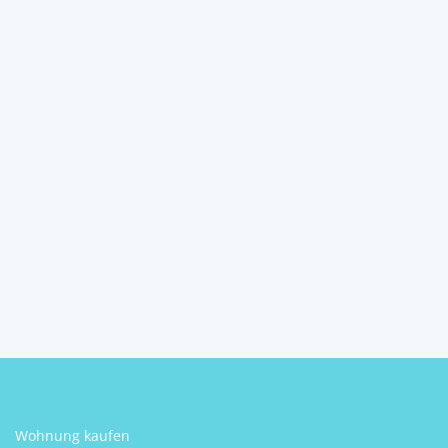
Gestalten Sie Ihre Zukunft:
Vielseitiges Ges...
6395
Hochfilzen
2
343 m
Größe
Stefan Andreas Riegler
Wohnung kaufen