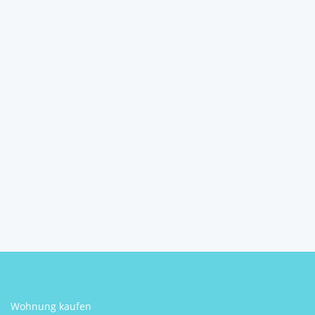
Wunderschönes Haus mit
Garten, Kastel Stifil...
Kastel Stifilic
2
5
3
282 m
Schlafzimmer
Badezimmer
Größe
Patricia Ahola
Wohnung kaufen