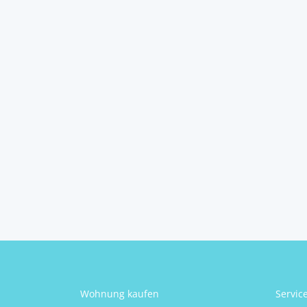
charmanten
sanierungsbe...
8324
Kirchberg
pro Monat
2
4
1
95 m
Schlafzimmer
Badezimmer
Größe
Heidi Gutmann
Wohnung kaufen
Servic