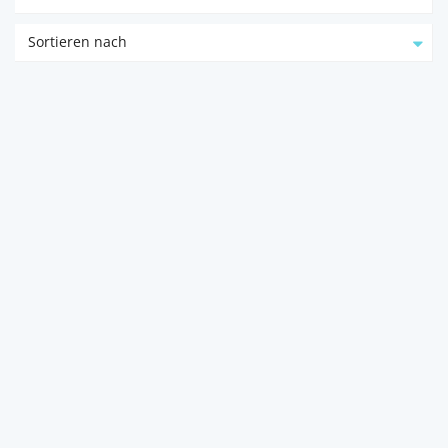
Sortieren nach
Mandre – Luxusobjekt mit
Dachterrasse und Sw...
23250
Kolan
MAXXIA Real Estate