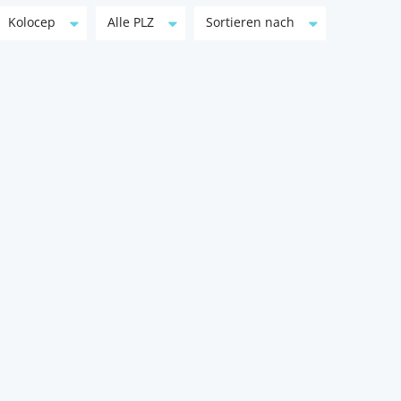
Kolocep
Alle PLZ
Sortieren nach
Einzigartige moderne