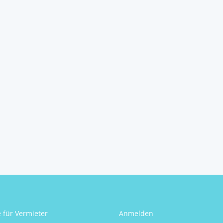
Villa am Meer mit
priva...
Kolocep
2
4
5
365 m
Schlafzimmer
Badezimmer
Größe
Patricia Ahola
e für Vermieter
Anmelden