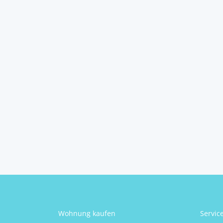
Insel Kolocep – ...
Kolocep
2
8
8
608 m
Schlafzimmer
Badezimmer
Größe
Patricia Ahola
Wohnung kaufen
Servic