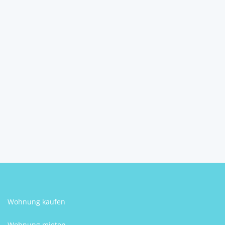
Traumhaftes 9638m²
Grundstück mit Meerblick ...
35970
Mordoğan
Ilksev Karakas
Wohnung kaufen
Wohnung mieten