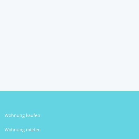
Grundstück mit guter
Baudichte in Niederau/W...
6314
Niederau
Manuel Schwenniger
Wohnung kaufen
Wohnung mieten