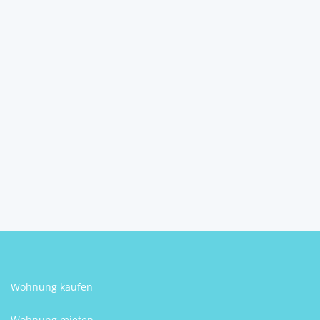
Grundstück in Kirchberg an
der Raab – ruhige...
8324
Oberdorf am Hochegg
Denise Horacek
Wohnung kaufen
Wohnung mieten