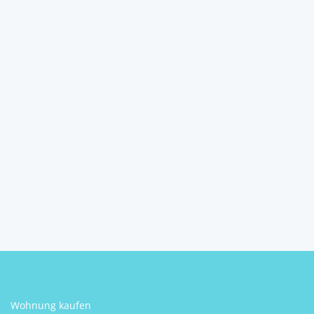
Mitten am Ortsplatz von
Pernegg, (10KM bei H...
3753
Pernegg
2
200 m
Größe
Jürgen Schuster
Wohnung kaufen